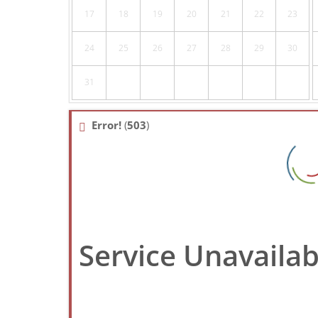
17
18
19
20
21
22
23
24
25
26
27
28
29
30
31
Error!
(
503
)
Service Unavailab