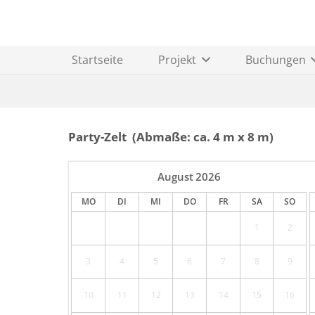
Startseite
Projekt
Buchungen
Party-Zelt (Abmaße: ca. 4 m x 8 m)
August
2026
MO
DI
MI
DO
FR
SA
SO
1
2
3
4
5
6
7
8
9
10
11
12
13
14
15
16