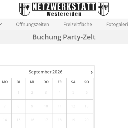
Öffnungszeiten
Freizeitfläche
Fotogaler
Buchung Party-Zelt
›
September
2026
MO
DI
MI
DO
FR
SA
SO
1
2
3
4
5
6
7
8
9
10
11
12
13
14
15
16
17
18
19
20