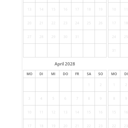
13
14
15
16
17
18
19
10
11
20
21
22
23
24
25
26
17
18
27
28
29
30
31
24
25
31
April
2028
MO
DI
MI
DO
FR
SA
SO
MO
DI
1
2
1
2
3
4
5
6
7
8
9
8
9
10
11
12
13
14
15
16
15
16
17
18
19
20
21
22
23
22
23