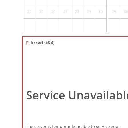
24
25
26
27
28
29
30
29
30
Error!
(
503
)
Service Unavailabl
The server is temporarily unable to service your