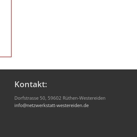
Kontakt:
Dorfstrasse 50, 59602 Rüthen-Westereiden
info@netzwerkstatt-westereiden.de