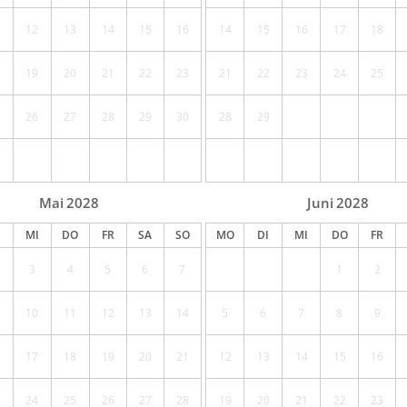
12
13
14
15
16
14
15
16
17
18
19
20
21
22
23
21
22
23
24
25
26
27
28
29
30
28
29
Mai
2028
Juni
2028
MI
DO
FR
SA
SO
MO
DI
MI
DO
FR
3
4
5
6
7
1
2
10
11
12
13
14
5
6
7
8
9
17
18
19
20
21
12
13
14
15
16
24
25
26
27
28
19
20
21
22
23