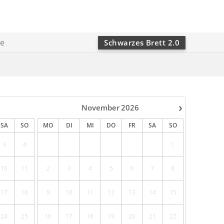
ie
Schwarzes Brett 2.0
›
November
2026
SA
SO
MO
DI
MI
DO
FR
SA
SO
3
4
1
10
11
2
3
4
5
6
7
8
17
18
9
10
11
12
13
14
15
24
25
16
17
18
19
20
21
22