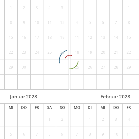
1
2
3
4
5
1
8
9
10
11
12
4
5
6
7
8
15
16
17
18
19
11
12
13
14
15
22
23
24
25
26
18
19
20
21
22
29
30
25
26
27
28
29
Januar
2028
Februar
2028
MI
DO
FR
SA
SO
MO
DI
MI
DO
FR
1
2
1
2
3
4
5
6
7
8
9
7
8
9
10
11