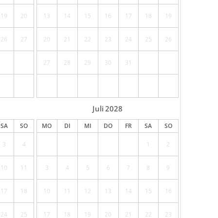
19
20
13
14
15
16
17
18
19
26
27
20
21
22
23
24
25
26
27
28
29
30
31
Juli
2028
SA
SO
MO
DI
MI
DO
FR
SA
SO
3
4
1
2
10
11
3
4
5
6
7
8
9
17
18
10
11
12
13
14
15
16
24
25
17
18
19
20
21
22
23