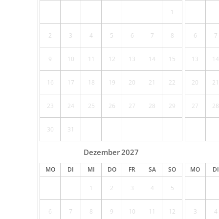
1
2
3
4
5
6
7
8
6
7
9
10
11
12
13
14
15
13
14
16
17
18
19
20
21
22
20
21
23
24
25
26
27
28
29
27
28
30
31
Dezember
2027
MO
DI
MI
DO
FR
SA
SO
MO
DI
1
2
3
4
5
6
7
8
9
10
11
12
3
4