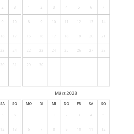
2
3
1
2
3
4
5
6
7
9
10
8
9
10
11
12
13
14
16
17
15
16
17
18
19
20
21
23
24
22
23
24
25
26
27
28
30
31
29
30
März
2028
SA
SO
MO
DI
MI
DO
FR
SA
SO
5
6
1
2
3
4
5
12
13
6
7
8
9
10
11
12