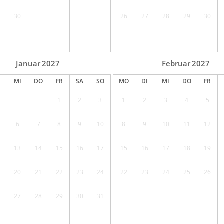
30
26
27
28
29
30
Januar
2027
Februar
2027
MI
DO
FR
SA
SO
MO
DI
MI
DO
FR
1
2
3
1
2
3
4
5
6
7
8
9
10
8
9
10
11
12
13
14
15
16
17
15
16
17
18
19
20
21
22
23
24
22
23
24
25
26
27
28
29
30
31