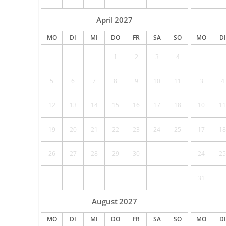
April
2027
MO
DI
MI
DO
FR
SA
SO
MO
DI
1
2
3
4
5
6
7
8
9
10
11
3
4
12
13
14
15
16
17
18
10
11
19
20
21
22
23
24
25
17
18
26
27
28
29
30
24
25
31
August
2027
MO
DI
MI
DO
FR
SA
SO
MO
DI