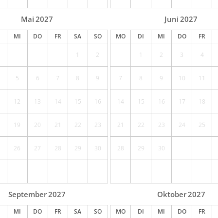
Mai
2027
Juni
2027
MI
DO
FR
SA
SO
MO
DI
MI
DO
FR
1
2
1
2
3
4
5
6
7
8
9
7
8
9
10
11
12
13
14
15
16
14
15
16
17
18
19
20
21
22
23
21
22
23
24
25
26
27
28
29
30
28
29
30
September
2027
Oktober
2027
MI
DO
FR
SA
SO
MO
DI
MI
DO
FR