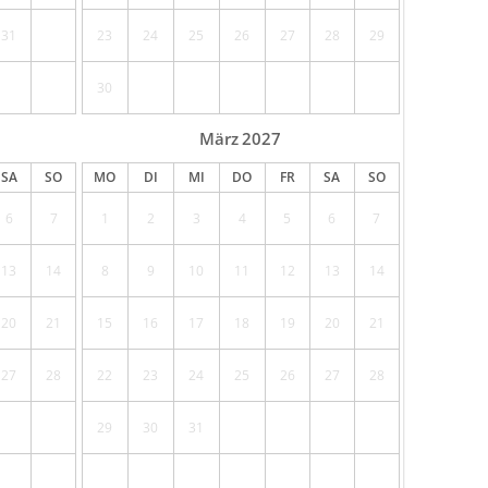
31
23
24
25
26
27
28
29
30
März
2027
SA
SO
MO
DI
MI
DO
FR
SA
SO
6
7
1
2
3
4
5
6
7
13
14
8
9
10
11
12
13
14
20
21
15
16
17
18
19
20
21
27
28
22
23
24
25
26
27
28
29
30
31