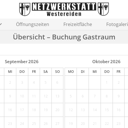
Öffnungszeiten
Freizeitfläche
Fotogaler
Übersicht – Buchung Gastraum
September
2026
Oktober
2026
MI
DO
FR
SA
SO
MO
DI
MI
DO
FR
2
3
4
5
6
1
2
9
10
11
12
13
5
6
7
8
9
16
17
18
19
20
12
13
14
15
16
23
24
25
26
27
19
20
21
22
23