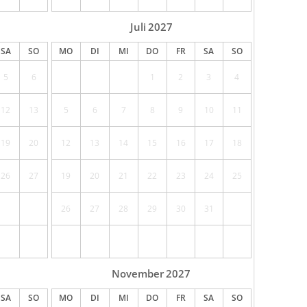
Juli
2027
SA
SO
MO
DI
MI
DO
FR
SA
SO
5
6
1
2
3
4
12
13
5
6
7
8
9
10
11
19
20
12
13
14
15
16
17
18
26
27
19
20
21
22
23
24
25
26
27
28
29
30
31
November
2027
SA
SO
MO
DI
MI
DO
FR
SA
SO