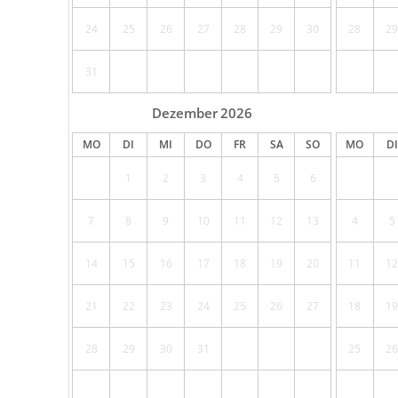
24
25
26
27
28
29
30
28
29
31
Dezember
2026
MO
DI
MI
DO
FR
SA
SO
MO
DI
1
2
3
4
5
6
7
8
9
10
11
12
13
4
5
14
15
16
17
18
19
20
11
12
21
22
23
24
25
26
27
18
19
28
29
30
31
25
26